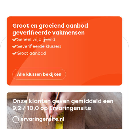
Groot en groeiend aanbod
geverifieerde vakmensen
Geheel vrijblijvend
Geverifieerde klussers
Groot aanbod
Alle klussen bekijken
Onze klanten geven gemiddeld een
9,2 / 10,0 op Ervaringensite