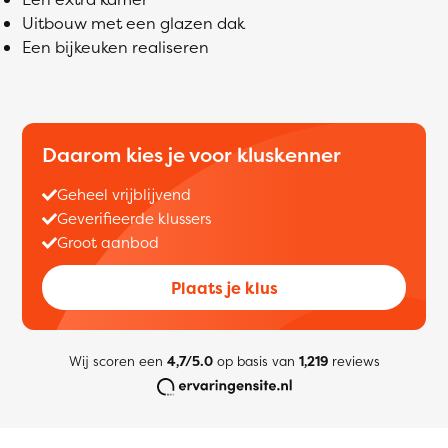
Uitbouw met een glazen dak
Een bijkeuken realiseren
Daarom kies je voor kluskenner
Geheel vrijblijvend
Geverifieerde klussers
Groot aanbod
Plaats je klus
Wij scoren een
4,7/5.0
op basis van
1,219
reviews