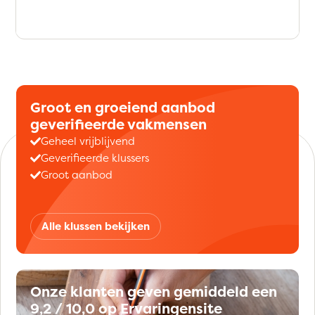
Groot en groeiend aanbod
geverifieerde vakmensen
Geheel vrijblijvend
Geverifieerde klussers
Groot aanbod
Alle klussen bekijken
Onze klanten geven gemiddeld een
9,2 / 10,0 op Ervaringensite