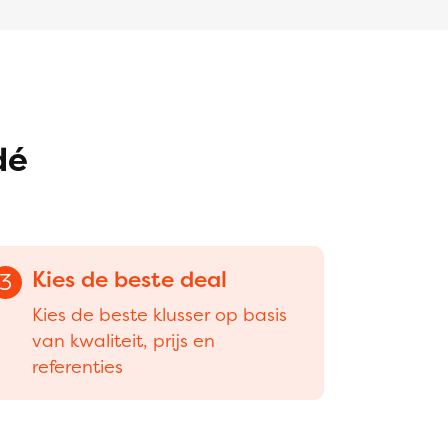
dé
Kies de beste deal
3
Kies de beste klusser op basis
van kwaliteit, prijs en
referenties