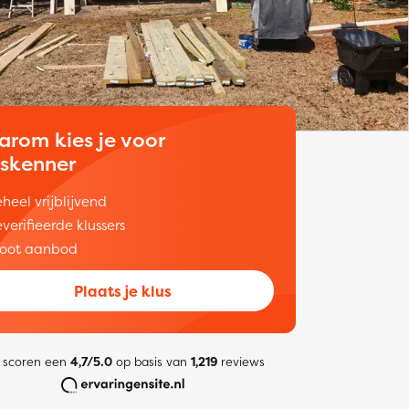
arom kies je voor
uskenner
heel vrijblijvend
verifieerde klussers
oot aanbod
Plaats je klus
 scoren een
4,7/5.0
op basis van
1,219
reviews