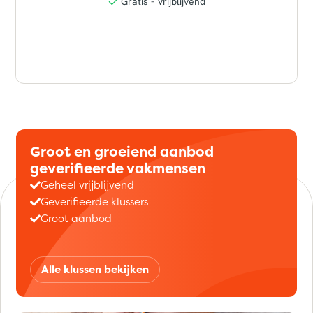
Groot en groeiend aanbod
geverifieerde vakmensen
Geheel vrijblijvend
Geverifieerde klussers
Groot aanbod
Alle klussen bekijken