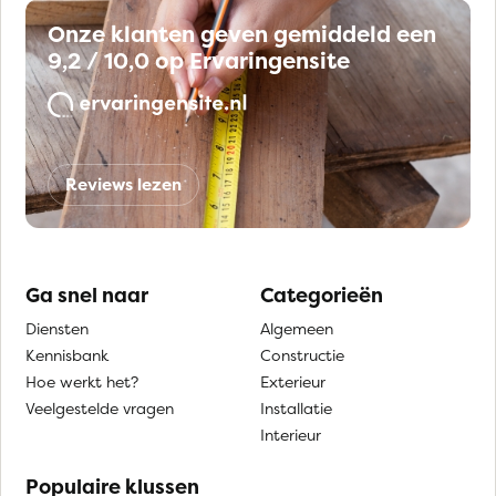
Onze klanten geven gemiddeld een
9,2 / 10,0 op Ervaringensite
Reviews lezen
Ga snel naar
Categorieën
Diensten
Algemeen
Kennisbank
Constructie
Hoe werkt het?
Exterieur
Veelgestelde vragen
Installatie
Interieur
Populaire klussen