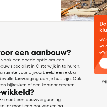
Da
kl
Ge
Ge
 voor een aanbouw?
Gr
 het vaak een goede optie om een
 specialist in Oisterwijk in te huren.
a ruimte voor bijvoorbeeld een extra
volle toevoeging aan je huis zijn. Ook
Wij
en bijkeuken of een kantoor creëren.
ewikkeld?
. Er moet een bouwvergunning
e, er moet een bouwtekening