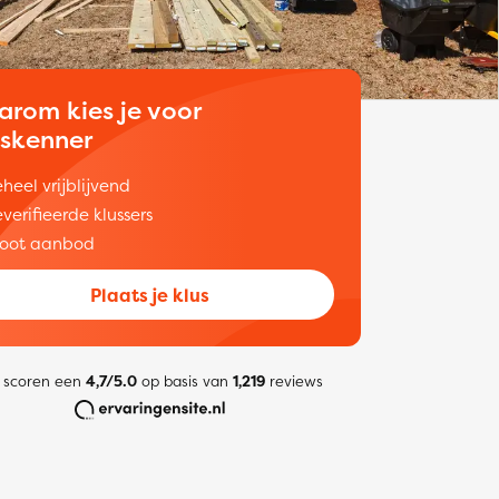
arom kies je voor
uskenner
heel vrijblijvend
verifieerde klussers
oot aanbod
Plaats je klus
 scoren een
4,7/5.0
op basis van
1,219
reviews