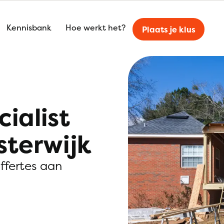
Kennisbank
Hoe werkt het?
Plaats je klus
ialist
sterwijk
offertes aan