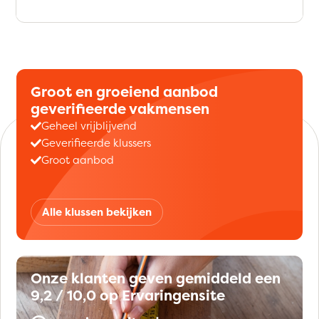
Groot en groeiend aanbod
geverifieerde vakmensen
Geheel vrijblijvend
Geverifieerde klussers
Groot aanbod
Alle klussen bekijken
Onze klanten geven gemiddeld een
9,2 / 10,0 op Ervaringensite