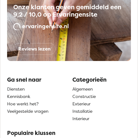
Onze klanten geven gemiddeld een
9,2 / 10,0 op Ervaringensite
Reviews lezen
Ga snel naar
Categorieën
Diensten
Algemeen
Kennisbank
Constructie
Hoe werkt het?
Exterieur
Veelgestelde vragen
Installatie
Interieur
Populaire klussen