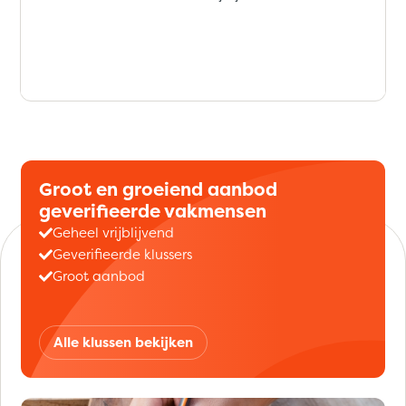
Groot en groeiend aanbod
geverifieerde vakmensen
Geheel vrijblijvend
Geverifieerde klussers
Groot aanbod
Alle klussen bekijken