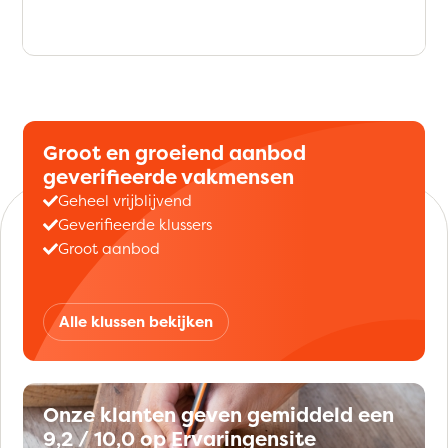
Groot en groeiend aanbod
geverifieerde vakmensen
Geheel vrijblijvend
Geverifieerde klussers
Groot aanbod
Alle klussen bekijken
Onze klanten geven gemiddeld een
9,2 / 10,0 op Ervaringensite