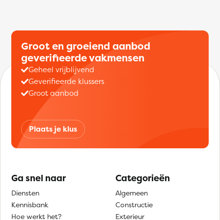
Groot en groeiend aanbod
geverifieerde vakmensen
Geheel vrijblijvend
Geverifieerde klussers
Groot aanbod
Plaats je klus
Ga snel naar
Categorieën
Diensten
Algemeen
Kennisbank
Constructie
Hoe werkt het?
Exterieur