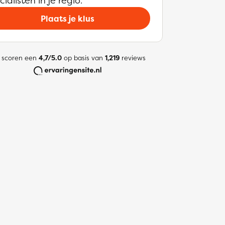
cialisten in je regio.
Plaats je klus
 scoren een
4,7/5.0
op basis van
1,219
reviews