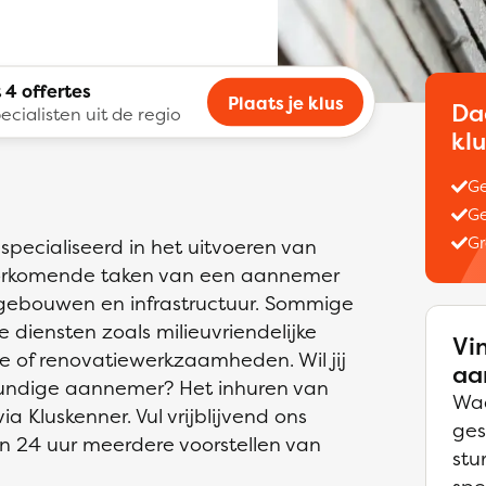
 4 offertes
Plaats je klus
Da
ecialisten uit de regio
kl
Ge
Ge
Gr
specialiseerd in het uitvoeren van
rkomende taken van een aannemer
 gebouwen en infrastructuur. Sommige
 diensten zoals milieuvriendelijke
Vi
e of renovatiewerkzaamheden. Wil jij
aa
kundige aannemer? Het inhuren van
Waa
 Kluskenner. Vul vrijblijvend ons
ges
n 24 uur meerdere voorstellen van
stu