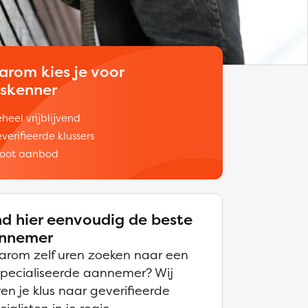
arom kies je voor
uskenner
heel vrijblijvend
verifieerde klussers
oot aanbod
nd hier eenvoudig de beste
nnemer
rom zelf uren zoeken naar een
pecialiseerde aannemer? Wij
ren je klus naar geverifieerde