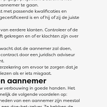
aannemer te gaan.
t met passende kwalificaties en
ertificeerd is en of hij of zij de juiste
 van eerdere klanten. Controleer of de
gekregen en of er klachten zijn over
verwacht dat de aannemer zal doen,
 contract door een juridisch adviseur
t.
rzekering om ervoor te zorgen dat je
ezen als er iets misgaat.
en aannemer
w verbouwing in goede handen. Het
elijk de volgende voordelen op:
amheden van een aannemer zijn meestal
n een doe-het-zelver. Ze hebben de