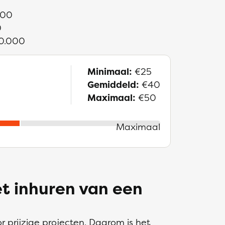
000
0
30.000
Minimaal:
€25
Gemiddeld:
€40
Maximaal:
€50
Maximaal
et inhuren van een
 prijzige projecten. Daarom is het