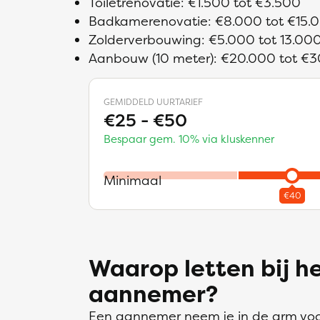
Toiletrenovatie: €1.500 tot €3.500
Badkamerenovatie: €8.000 tot €15.
Zolderverbouwing: €5.000 tot 13.00
Aanbouw (10 meter): €20.000 tot €
GEMIDDELD UURTARIEF
€25 - €50
Bespaar gem. 10% via kluskenner
Minimaal
Waarop letten bij h
aannemer?
Een aannemer neem je in de arm voor