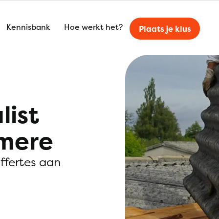
Kennisbank
Hoe werkt het?
Plaats je klus
list
lmere
offertes aan