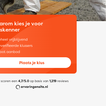
arom kies je voor
uskenner
heel vrijblijvend
verifieerde klussers
oot aanbod
Plaats je klus
 scoren een
4,7/5.0
op basis van
1,219
reviews