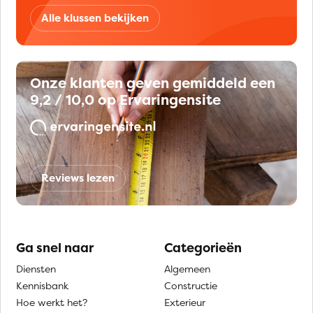
Alle klussen bekijken
Onze klanten geven gemiddeld een
9,2 / 10,0 op Ervaringensite
Reviews lezen
Ga snel naar
Categorieën
Diensten
Algemeen
Kennisbank
Constructie
Hoe werkt het?
Exterieur