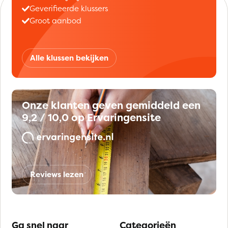
Geverifieerde klussers
Groot aanbod
Alle klussen bekijken
Onze klanten geven gemiddeld een
9,2 / 10,0 op Ervaringensite
Reviews lezen
Ga snel naar
Categorieën