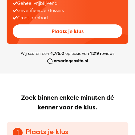
Geheel vrijblijvend
Geverifieerde klussers
Groot aanbod
Plaats je klus
Wij scoren een
4,7/5.0
op basis van
1,219
reviews
Zoek binnen enkele minuten dé
kenner voor de klus.
Plaats je klus
1