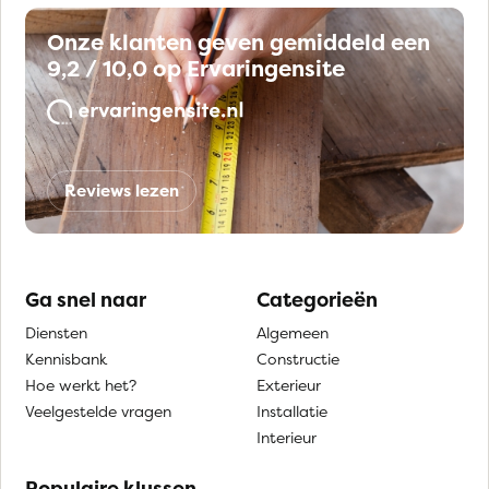
Onze klanten geven gemiddeld een
9,2 / 10,0 op Ervaringensite
Reviews lezen
Ga snel naar
Categorieën
Diensten
Algemeen
Kennisbank
Constructie
Hoe werkt het?
Exterieur
Veelgestelde vragen
Installatie
Interieur
Populaire klussen