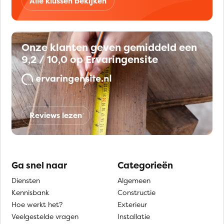
Alle klussen bekijken
Onze klanten geven gemiddeld een
9,2 / 10,0 op Ervaringensite
Reviews lezen
Ga snel naar
Categorieën
Diensten
Algemeen
Kennisbank
Constructie
Hoe werkt het?
Exterieur
Veelgestelde vragen
Installatie