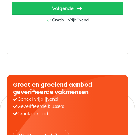
Groot en groeiend aanbod
geverifieerde vakmensen
Geheel vrijblijvend
Geverifieerde klussers
Groot aanbod