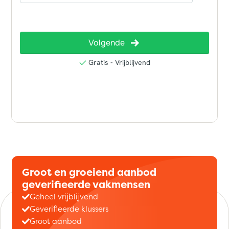
Groot en groeiend aanbod
geverifieerde vakmensen
Geheel vrijblijvend
Geverifieerde klussers
Groot aanbod