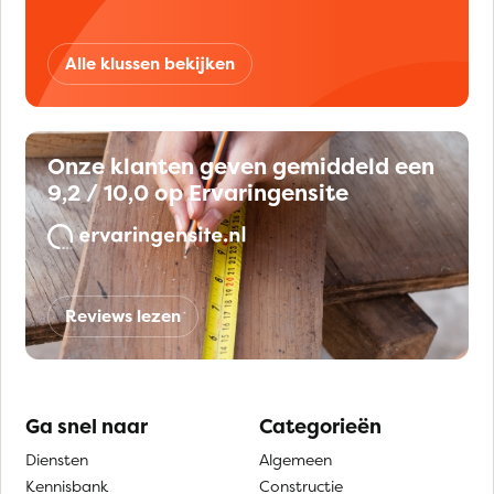
Alle klussen bekijken
Onze klanten geven gemiddeld een
9,2 / 10,0 op Ervaringensite
Reviews lezen
Ga snel naar
Categorieën
Diensten
Algemeen
Kennisbank
Constructie