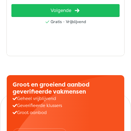
Groot en groeiend aanbod
geverifieerde vakmensen
Geheel vrijblijvend
Geverifieerde klussers
Groot aanbod