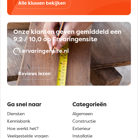
Alle klussen bekijken
Onze klanten geven gemiddeld een
9,2 / 10,0 op Ervaringensite
Reviews lezen
Ga snel naar
Categorieën
Diensten
Algemeen
Kennisbank
Constructie
Hoe werkt het?
Exterieur
Veelgestelde vragen
Installatie