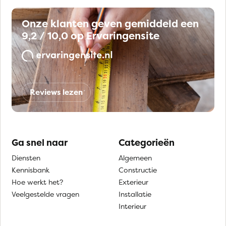
Onze klanten geven gemiddeld een
9,2 / 10,0 op Ervaringensite
Reviews lezen
Ga snel naar
Categorieën
Diensten
Algemeen
Kennisbank
Constructie
Hoe werkt het?
Exterieur
Veelgestelde vragen
Installatie
Interieur