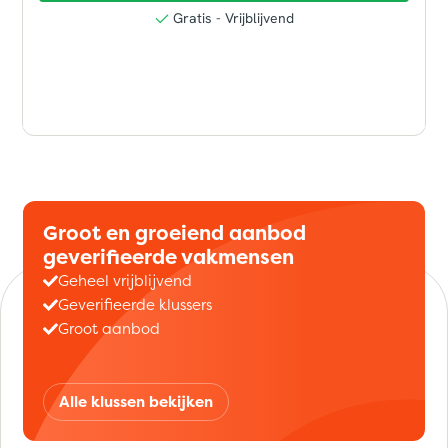
Groot en groeiend aanbod
geverifieerde vakmensen
Geheel vrijblijvend
Geverifieerde klussers
Groot aanbod
Alle klussen bekijken