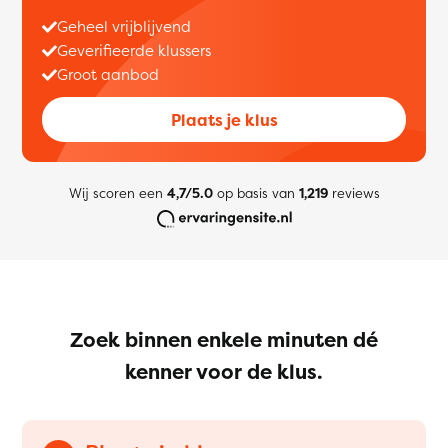
Geheel vrijblijvend
Geverifieerde klussers
Groot aanbod
Plaats je klus
Wij scoren een
4,7/5.0
op basis van
1,219
reviews
Zoek binnen enkele minuten dé
kenner voor de klus.