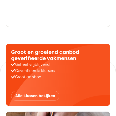
Groot en groeiend aanbod
geverifieerde vakmensen
Geheel vrijblijvend
Geverifieerde klussers
Groot aanbod
Alle klussen bekijken