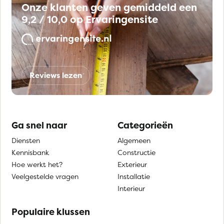
Onze klanten geven gemiddeld een
9,2 / 10,0 op Ervaringensite
Reviews lezen
Ga snel naar
Categorieën
Diensten
Algemeen
Kennisbank
Constructie
Hoe werkt het?
Exterieur
Veelgestelde vragen
Installatie
Interieur
Populaire klussen