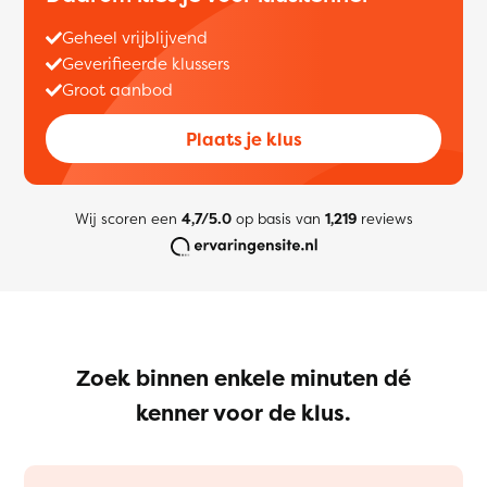
Geheel vrijblijvend
Geverifieerde klussers
Groot aanbod
Plaats je klus
Wij scoren een
4,7/5.0
op basis van
1,219
reviews
Zoek binnen enkele minuten dé
kenner voor de klus.