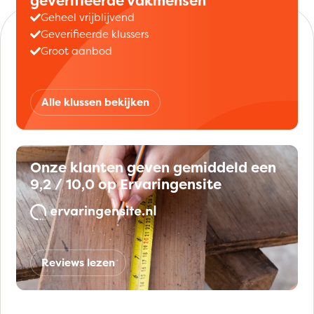
geverifieerde vakmensen
Geheel vrijblijvend
Geverifieerde klussers
Groot aanbod
Alle klussen bekijken
Onze klanten geven gemiddeld een
9,2 / 10,0 op Ervaringensite
Reviews lezen