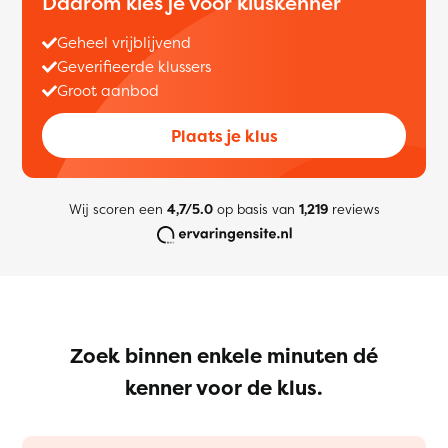
Daarom kies je voor kluskenner
Geheel vrijblijvend
Geverifieerde klussers
Groot aanbod
Plaats je klus
Wij scoren een
4,7/5.0
op basis van
1,219
reviews
Zoek binnen enkele minuten dé
kenner voor de klus.