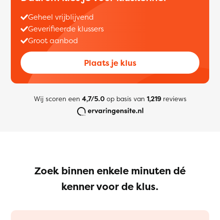
Geheel vrijblijvend
Geverifieerde klussers
Groot aanbod
Plaats je klus
Wij scoren een
4,7/5.0
op basis van
1,219
reviews
Zoek binnen enkele minuten dé
kenner voor de klus.