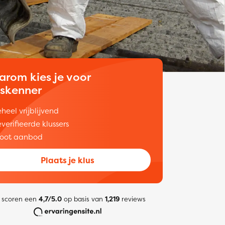
arom kies je voor
uskenner
heel vrijblijvend
verifieerde klussers
oot aanbod
Plaats je klus
 scoren een
4,7/5.0
op basis van
1,219
reviews