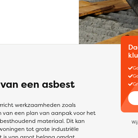
Da
kl
Ge
Ge
 van een asbest
Gr
verricht werkzaamheden zoals
en van een plan van aanpak voor het
sbesthoudend materiaal. Dit kan
Wij
woningen tot grote industriële
t is van groot belang omdat