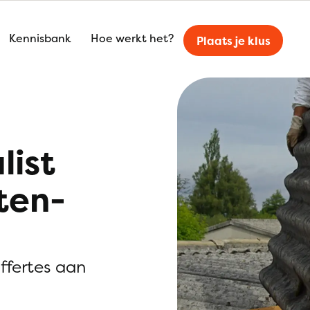
Kennisbank
Hoe werkt het?
Plaats je klus
list
ten-
offertes aan