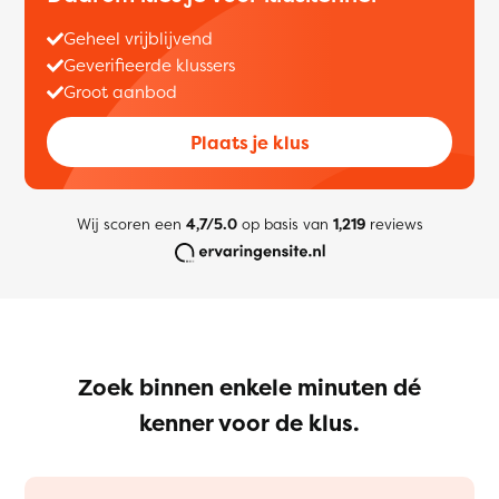
Geheel vrijblijvend
Geverifieerde klussers
Groot aanbod
Plaats je klus
Wij scoren een
4,7/5.0
op basis van
1,219
reviews
Zoek binnen enkele minuten dé
kenner voor de klus.