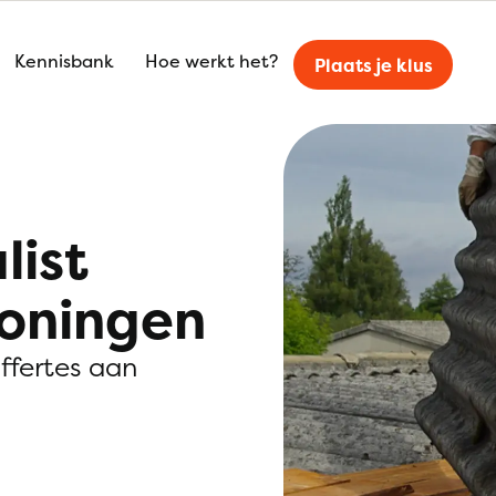
Kennisbank
Hoe werkt het?
Plaats je klus
list
roningen
offertes aan