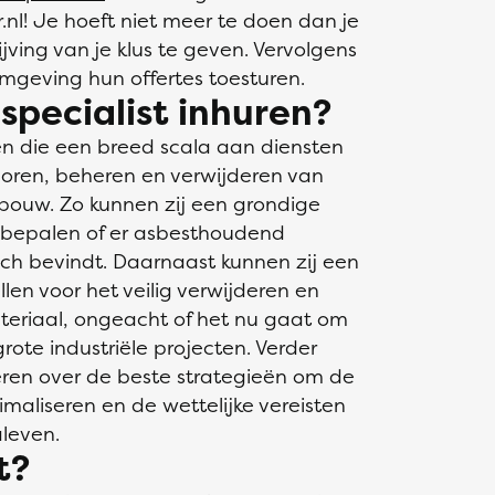
r.nl! Je hoeft niet meer te doen dan je
ving van je klus te geven. Vervolgens
omgeving hun offertes toesturen.
pecialist inhuren?
gen die een breed scala aan diensten
oren, beheren en verwijderen van
bouw. Zo kunnen zij een grondige
e bepalen of er asbesthoudend
ich bevindt. Daarnaast kunnen zij een
len voor het veilig verwijderen en
eriaal, ongeacht of het nu gaat om
ote industriële projecten. Verder
eren over de beste strategieën om de
imaliseren en de wettelijke vereisten
leven.
t?