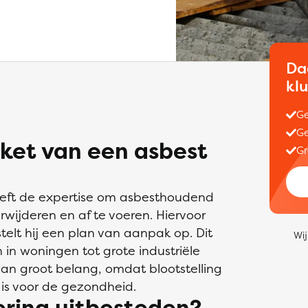
Da
kl
Ge
Ge
ket van een asbest
Gr
heeft de expertise om asbesthoudend
rwijderen en af te voeren. Hiervoor
 stelt hij een plan van aanpak op. Dit
Wij
 in woningen tot grote industriële
van groot belang, omdat blootstelling
 is voor de gezondheid.
ring uitbesteden?