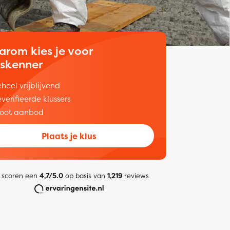
arom kies je voor
uskenner
heel vrijblijvend
verifieerde klussers
oot aanbod
Plaats je klus
 scoren een
4,7/5.0
op basis van
1,219
reviews