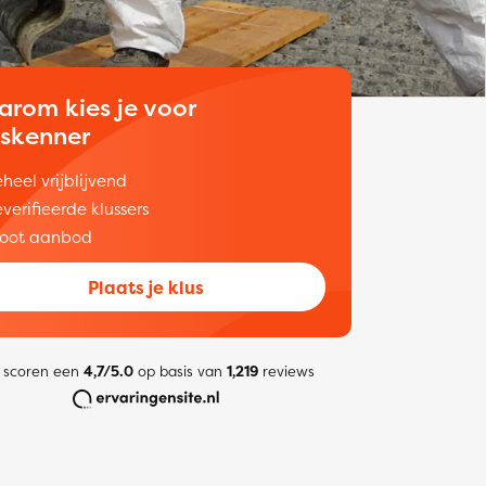
arom kies je voor
uskenner
heel vrijblijvend
verifieerde klussers
oot aanbod
Plaats je klus
 scoren een
4,7/5.0
op basis van
1,219
reviews