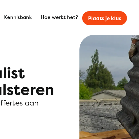
Kennisbank
Hoe werkt het?
Plaats je klus
list
lsteren
offertes aan