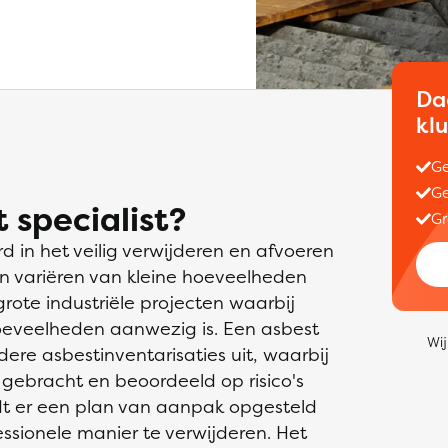
Da
kl
Ge
Ge
 specialist?
Gr
rd in het veilig verwijderen en afvoeren
n variëren van kleine hoeveelheden
rote industriële projecten waarbij
oeveelheden aanwezig is. Een asbest
Wij
dere asbestinventarisaties uit, waarbij
gebracht en beoordeeld op risico's
dt er een plan van aanpak opgesteld
essionele manier te verwijderen. Het