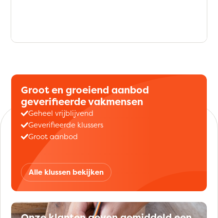
Groot en groeiend aanbod
geverifieerde vakmensen
Geheel vrijblijvend
Geverifieerde klussers
Groot aanbod
Alle klussen bekijken
Onze klanten geven gemiddeld een