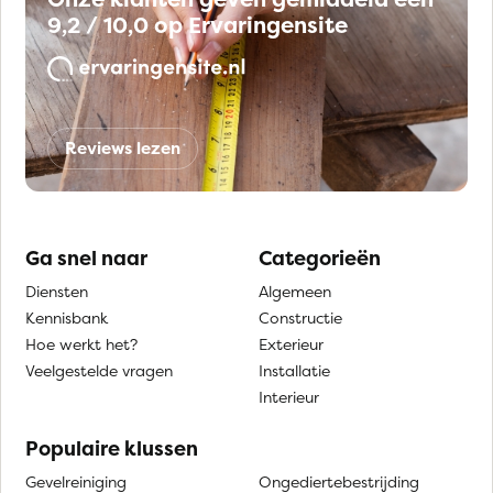
9,2 / 10,0 op Ervaringensite
Reviews lezen
Ga snel naar
Categorieën
Diensten
Algemeen
Kennisbank
Constructie
Hoe werkt het?
Exterieur
Veelgestelde vragen
Installatie
Interieur
Populaire klussen
Gevelreiniging
Ongediertebestrijding