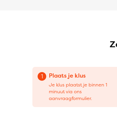
Z
Plaats je klus
1
Je klus plaatst je binnen 1
minuut via ons
aanvraagformulier.