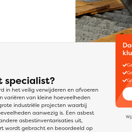
Da
kl
Ge
Ge
 specialist?
Gr
rd in het veilig verwijderen en afvoeren
n variëren van kleine hoeveelheden
rote industriële projecten waarbij
oeveelheden aanwezig is. Een asbest
Wij
andere asbestinventarisaties uit,
art wordt gebracht en beoordeeld op