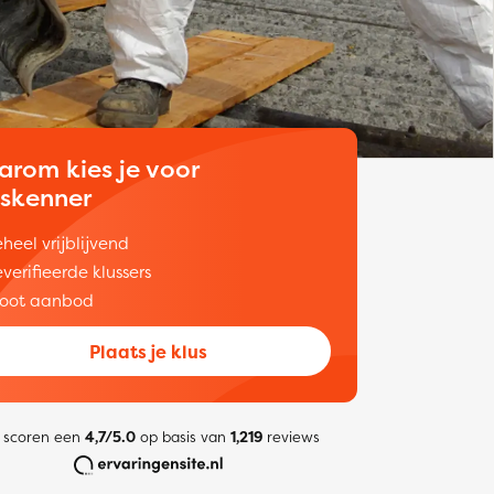
arom kies je voor
uskenner
heel vrijblijvend
verifieerde klussers
oot aanbod
Plaats je klus
 scoren een
4,7/5.0
op basis van
1,219
reviews