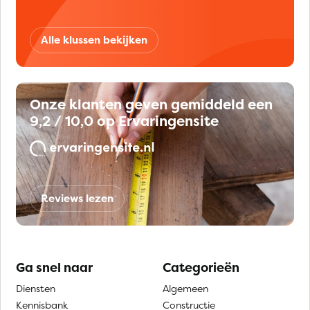
Alle klussen bekijken
Onze klanten geven gemiddeld een
9,2 / 10,0 op Ervaringensite
Reviews lezen
Ga snel naar
Categorieën
Diensten
Algemeen
Kennisbank
Constructie