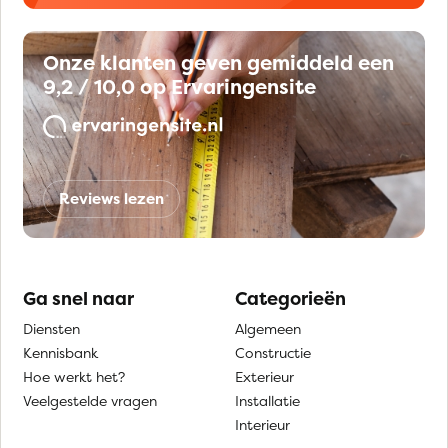
Onze klanten geven gemiddeld een
9,2 / 10,0 op Ervaringensite
Reviews lezen
Ga snel naar
Categorieën
Diensten
Algemeen
Kennisbank
Constructie
Hoe werkt het?
Exterieur
Veelgestelde vragen
Installatie
Interieur