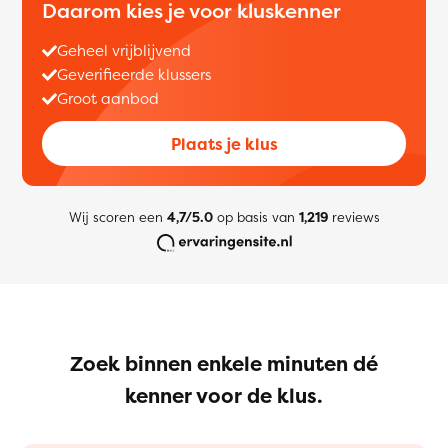
Daarom kies je voor kluskenner
Geheel vrijblijvend
Geverifieerde klussers
Groot aanbod
Plaats je klus
Wij scoren een
4,7/5.0
op basis van
1,219
reviews
Zoek binnen enkele minuten dé
kenner voor de klus.