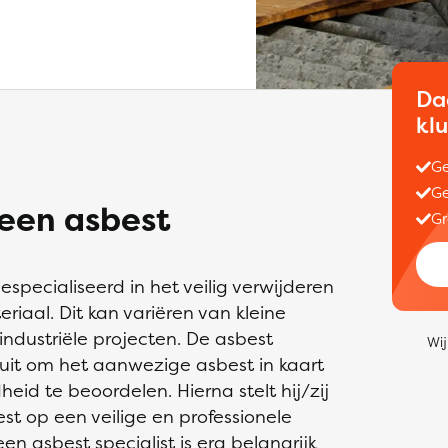
Da
kl
Ge
Ge
 een asbest
Gr
especialiseerd in het veilig verwijderen
aal. Dit kan variëren van kleine
ndustriële projecten. De asbest
Wij
s uit om het aanwezige asbest in kaart
eid te beoordelen. Hierna stelt hij/zij
t op een veilige en professionele
en asbest specialist is erg belangrijk