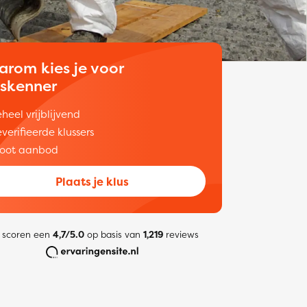
arom kies je voor
uskenner
heel vrijblijvend
verifieerde klussers
oot aanbod
Plaats je klus
 scoren een
4,7/5.0
op basis van
1,219
reviews