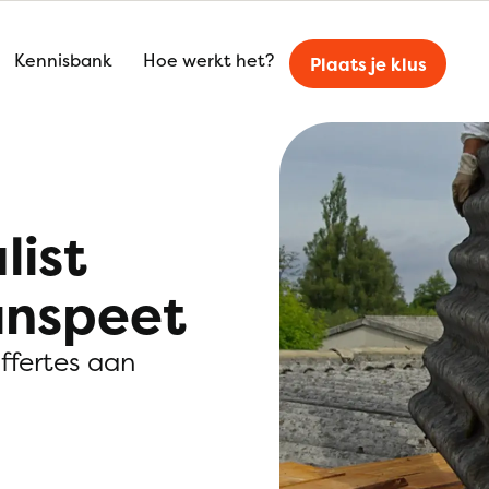
Kennisbank
Hoe werkt het?
Plaats je klus
list
unspeet
offertes aan