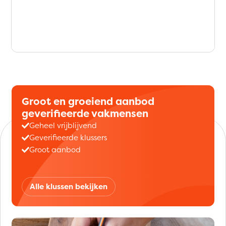
Groot en groeiend aanbod
geverifieerde vakmensen
Geheel vrijblijvend
Geverifieerde klussers
Groot aanbod
Alle klussen bekijken