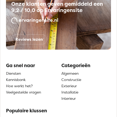
Onze klanten geven gemiddeld een
9,2 / 10,0 op Ervaringensite
Reviews lezen
Ga snel naar
Categorieën
Diensten
Algemeen
Kennisbank
Constructie
Hoe werkt het?
Exterieur
Veelgestelde vragen
Installatie
Interieur
Populaire klussen