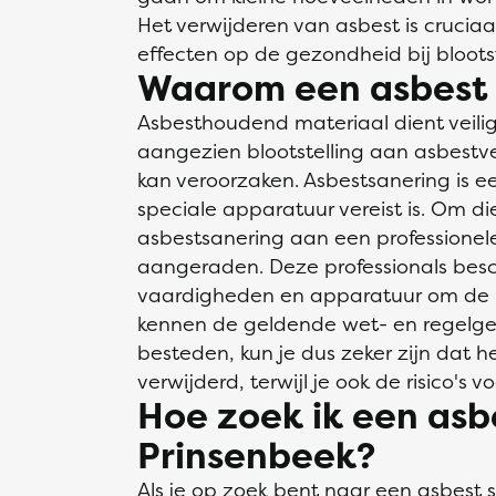
Het verwijderen van asbest is crucia
effecten op de gezondheid bij bloots
Waarom een asbest s
Asbesthoudend materiaal dient veilig
aangezien blootstelling aan asbest
kan veroorzaken. Asbestsanering is e
speciale apparatuur vereist is. Om d
asbestsanering aan een professionele
aangeraden. Deze professionals besch
vaardigheden en apparatuur om de klus
kennen de geldende wet- en regelgev
besteden, kun je dus zeker zijn dat h
verwijderd, terwijl je ook de risico's 
Hoe zoek ik een asbe
Prinsenbeek?
Als je op zoek bent naar een
asbest s