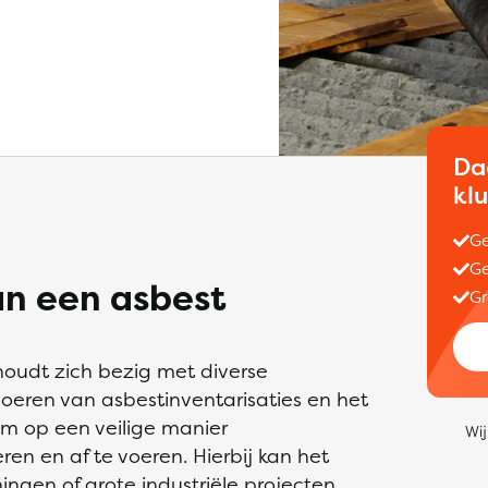
Da
kl
Ge
Ge
an een asbest
Gr
 houdt zich bezig met diverse
eren van asbestinventarisaties en het
m op een veilige manier
Wij
en en af te voeren. Hierbij kan het
gen of grote industriële projecten.