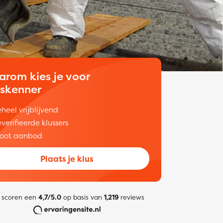
arom kies je voor
uskenner
heel vrijblijvend
verifieerde klussers
oot aanbod
Plaats je klus
 scoren een
4,7/5.0
op basis van
1,219
reviews