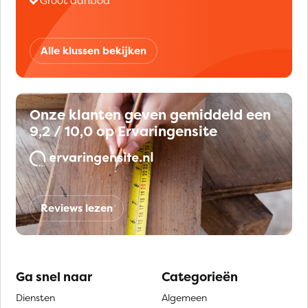
Groot aanbod
Alle klussen bekijken
Onze klanten geven gemiddeld een
9,2 / 10,0 op Ervaringensite
Reviews lezen
Ga snel naar
Categorieën
Diensten
Algemeen