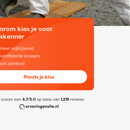
arom kies je voor
uskenner
heel vrijblijvend
verifieerde klussers
oot aanbod
Plaats je klus
 scoren een
4,7/5.0
op basis van
1,219
reviews