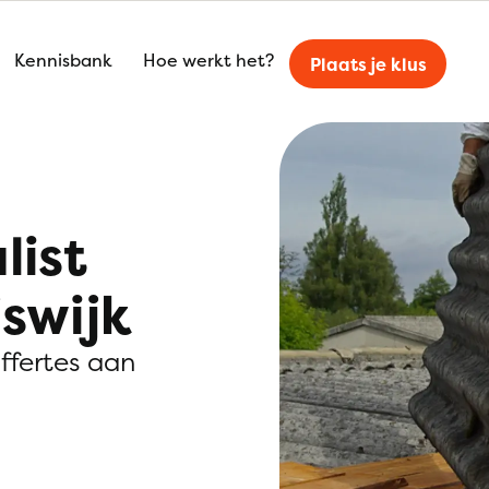
Kennisbank
Hoe werkt het?
Plaats je klus
list
jswijk
offertes aan