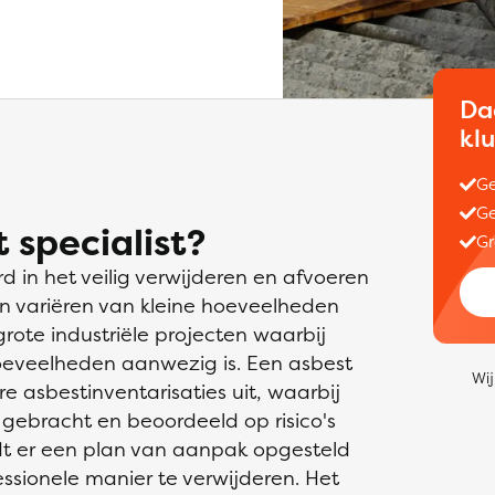
Da
kl
Ge
Ge
 specialist?
Gr
rd in het veilig verwijderen en afvoeren
n variëren van kleine hoeveelheden
rote industriële projecten waarbij
oeveelheden aanwezig is. Een asbest
Wij
ere asbestinventarisaties uit, waarbij
gebracht en beoordeeld op risico's
dt er een plan van aanpak opgesteld
essionele manier te verwijderen. Het