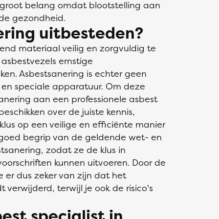
n groot belang omdat blootstelling aan
r de gezondheid.
ring uitbesteden?
end materiaal veilig en zorgvuldig te
 asbestvezels ernstige
en. Asbestsanering is echter geen
e en speciale apparatuur. Om deze
anering aan een professionele asbest
j beschikken over de juiste kennis,
us op een veilige en efficiënte manier
 goed begrip van de geldende wet- en
sanering, zodat ze de klus in
oorschriften kunnen uitvoeren. Door de
e er dus zeker van zijn dat het
 verwijderd, terwijl je ook de risico's
est specialist in