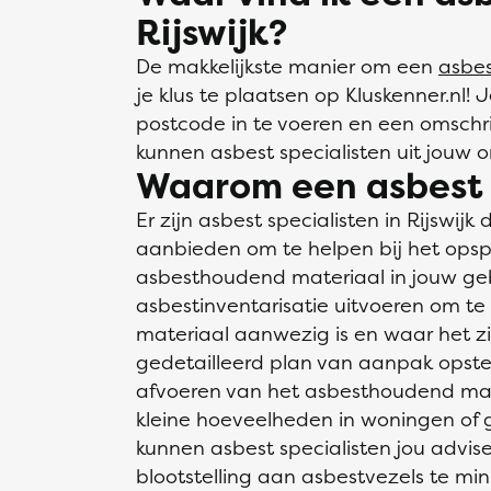
Rijswijk?
De makkelijkste manier om een
asbes
je klus te plaatsen op Kluskenner.nl! 
postcode in te voeren en een omschrij
kunnen asbest specialisten uit jouw 
Waarom een asbest s
Er zijn asbest specialisten in Rijswij
aanbieden om te helpen bij het opsp
asbesthoudend materiaal in jouw ge
asbestinventarisatie uitvoeren om t
materiaal aanwezig is en waar het z
gedetailleerd plan van aanpak opstel
afvoeren van het asbesthoudend mat
kleine hoeveelheden in woningen of gr
kunnen asbest specialisten jou advis
blootstelling aan asbestvezels te min