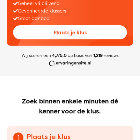
Geheel vrijblijvend
Geverifieerde klussers
Groot aanbod
Plaats je klus
Wij scoren een
4,7/5.0
op basis van
1,219
reviews
Zoek binnen enkele minuten dé
kenner voor de klus.
Plaats je klus
1