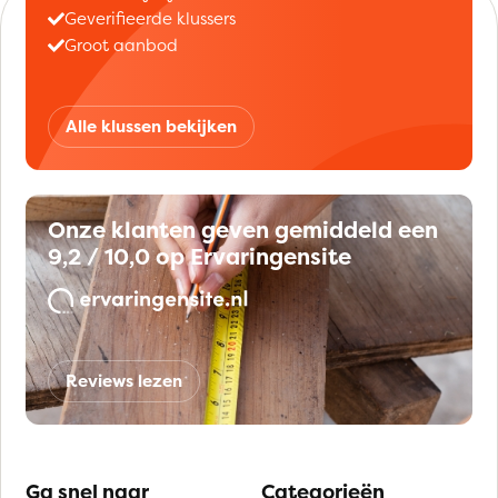
Geverifieerde klussers
Groot aanbod
Alle klussen bekijken
Onze klanten geven gemiddeld een
9,2 / 10,0 op Ervaringensite
Reviews lezen
Ga snel naar
Categorieën