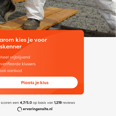
arom kies je voor
uskenner
heel vrijblijvend
verifieerde klussers
oot aanbod
Plaats je klus
 scoren een
4,7/5.0
op basis van
1,219
reviews