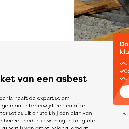
Da
kl
Ge
Ge
ket van een asbest
Gr
rochie heeft de expertise om
ge manier te verwijderen en af te
arisaties uit en stelt hij een plan van
Wij
ne hoeveelheden in woningen tot grote
n asbest is van groot belang, omdat