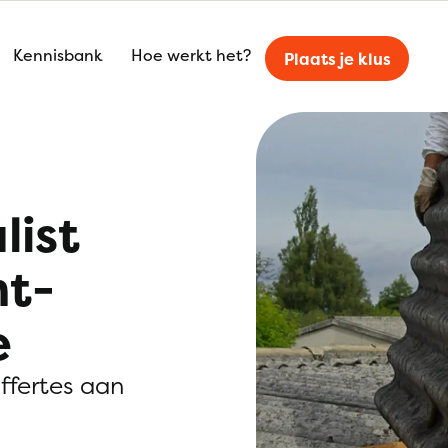
Kennisbank
Hoe werkt het?
Plaats je klus
list
nt-
e
offertes aan