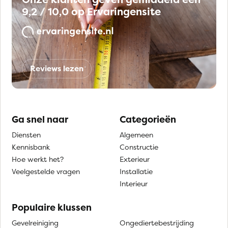
9,2 / 10,0 op Ervaringensite
Reviews lezen
Ga snel naar
Categorieën
Diensten
Algemeen
Kennisbank
Constructie
Hoe werkt het?
Exterieur
Veelgestelde vragen
Installatie
Interieur
Populaire klussen
Gevelreiniging
Ongediertebestrijding