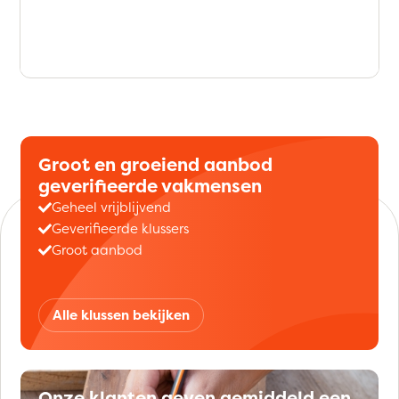
Groot en groeiend aanbod
geverifieerde vakmensen
Geheel vrijblijvend
Geverifieerde klussers
Groot aanbod
Alle klussen bekijken
Onze klanten geven gemiddeld een