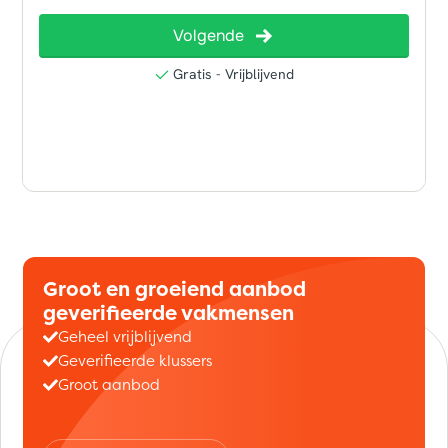
Groot en groeiend aanbod
geverifieerde vakmensen
Geheel vrijblijvend
Geverifieerde klussers
Groot aanbod