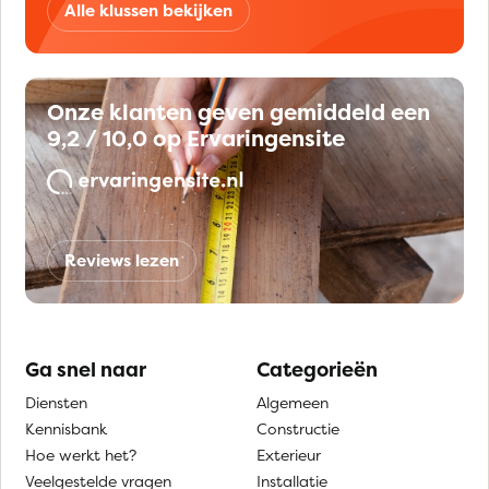
Alle klussen bekijken
Onze klanten geven gemiddeld een
9,2 / 10,0 op Ervaringensite
Reviews lezen
Ga snel naar
Categorieën
Diensten
Algemeen
Kennisbank
Constructie
Hoe werkt het?
Exterieur
Veelgestelde vragen
Installatie