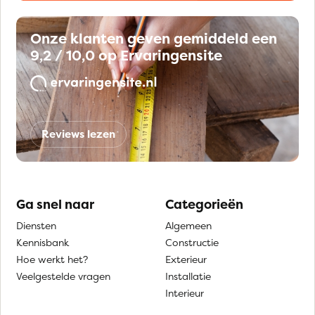
Onze klanten geven gemiddeld een
9,2 / 10,0 op Ervaringensite
Reviews lezen
Ga snel naar
Categorieën
Diensten
Algemeen
Kennisbank
Constructie
Hoe werkt het?
Exterieur
Veelgestelde vragen
Installatie
Interieur