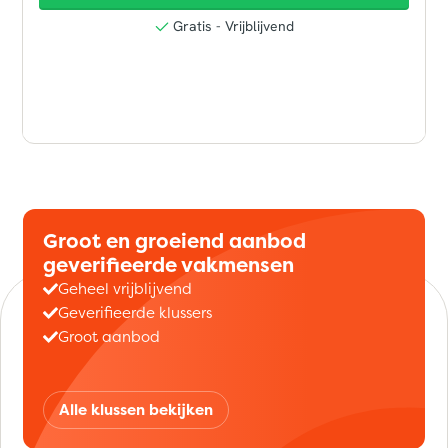
Groot en groeiend aanbod
geverifieerde vakmensen
Geheel vrijblijvend
Geverifieerde klussers
Groot aanbod
Alle klussen bekijken