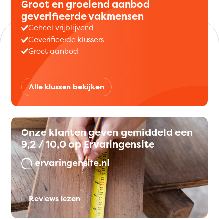
Groot en groeiend aanbod
geverifieerde vakmensen
Geheel vrijblijvend
Geverifieerde klussers
Groot aanbod
Alle klussen bekijken
Onze klanten geven gemiddeld een
9,2 / 10,0 op Ervaringensite
Reviews lezen