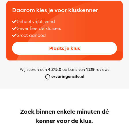
Daarom kies je voor kluskenner
Geheel vrijblijvend
Geverifieerde klussers
Groot aanbod
Plaats je klus
Wij scoren een
4,7/5.0
op basis van
1,219
reviews
Zoek binnen enkele minuten dé
kenner voor de klus.