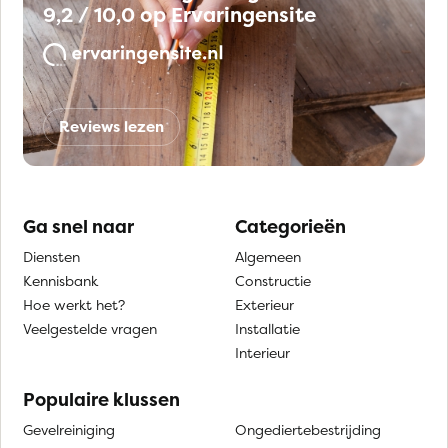
9,2 / 10,0 op Ervaringensite
Reviews lezen
Ga snel naar
Categorieën
Diensten
Algemeen
Kennisbank
Constructie
Hoe werkt het?
Exterieur
Veelgestelde vragen
Installatie
Interieur
Populaire klussen
Gevelreiniging
Ongediertebestrijding