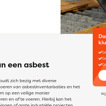
Da
kl
Ge
Ge
an een asbest
Gr
houdt zich bezig met diverse
eren van asbestinventarisaties en het
m op een veilige manier
Wij
en en af te voeren. Hierbij kan het
gen of grote industriële projecten.