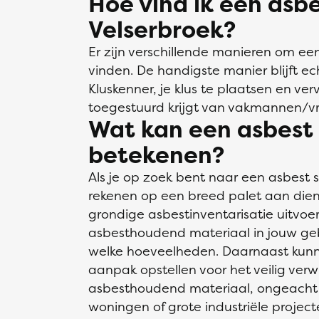
Hoe vind ik een asbe
Velserbroek?
Er zijn verschillende manieren om ee
vinden. De handigste manier blijft ech
Kluskenner, je klus te plaatsen en verv
toegestuurd krijgt van vakmannen/vr
Wat kan een asbest s
betekenen?
Als je op zoek bent naar een asbest sp
rekenen op een breed palet aan dien
grondige asbestinventarisatie uitvoe
asbesthoudend materiaal in jouw geb
welke hoeveelheden. Daarnaast kunn
aanpak opstellen voor het veilig ver
asbesthoudend materiaal, ongeacht 
woningen of grote industriële projec