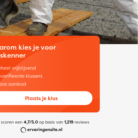
arom kies je voor
uskenner
heel vrijblijvend
verifieerde klussers
oot aanbod
Plaats je klus
 scoren een
4,7/5.0
op basis van
1,219
reviews