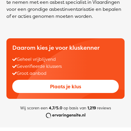
te nemen met een asbest specialist in Vlaardingen
voor een grondige asbestinventarisatie en bepalen
of er acties genomen moeten worden.
Daarom kies je voor kluskenner
Geheel vrijblijvend
Geverifieerde klussers
Groot aanbod
Plaats je klus
Wij scoren een
4,7/5.0
op basis van
1,219
reviews