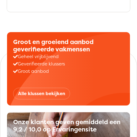
Groot en groeiend aanbod
geverifieerde vakmensen
Geheel vrijblijvend
Geverifieerde klussers
Groot aanbod
Alle klussen bekijken
Onze klanten geven gemiddeld een
9,2 / 10,0 op Ervaringensite