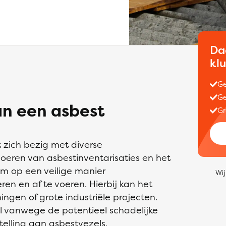
Da
kl
Ge
Ge
an een asbest
Gr
t zich bezig met diverse
eren van asbestinventarisaties en het
m op een veilige manier
Wij
en en af te voeren. Hierbij kan het
gen of grote industriële projecten.
al vanwege de potentieel schadelijke
telling aan asbestvezels.