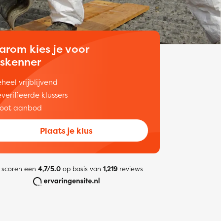
arom kies je voor
uskenner
heel vrijblijvend
verifieerde klussers
oot aanbod
Plaats je klus
 scoren een
4,7/5.0
op basis van
1,219
reviews