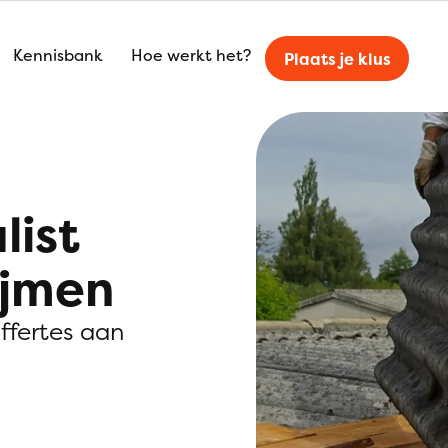
Kennisbank
Hoe werkt het?
Plaats je klus
list
ijmen
offertes aan