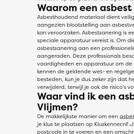
Waarom een asbest s
Asbesthoudend materiaal dient veilig
aangezien blootstelling aan asbest
kan veroorzaken. Asbestsanering is e
speciale apparatuur vereist is. Om d
asbestsanering aan een professionele 
aangeraden. Deze professionals besch
vaardigheden en apparatuur om de klus
kennen de geldende wet- en regelgev
besteden, kun je dus zeker zijn dat h
verwijderd, terwijl je ook de risico's 
Waar vind ik een asb
Vlijmen?
De makkelijkste manier om een
asbes
je klus te plaatsen op Kluskenner.nl! 
postcode in te voeren en een omschrij