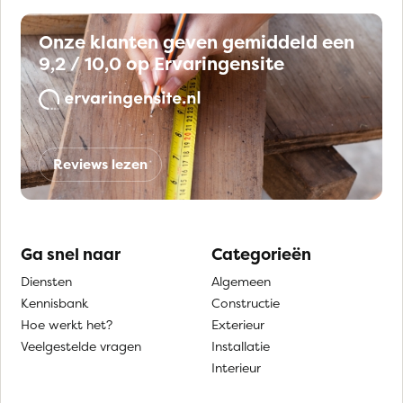
Onze klanten geven gemiddeld een
9,2 / 10,0 op Ervaringensite
Reviews lezen
Ga snel naar
Categorieën
Diensten
Algemeen
Kennisbank
Constructie
Hoe werkt het?
Exterieur
Veelgestelde vragen
Installatie
Interieur