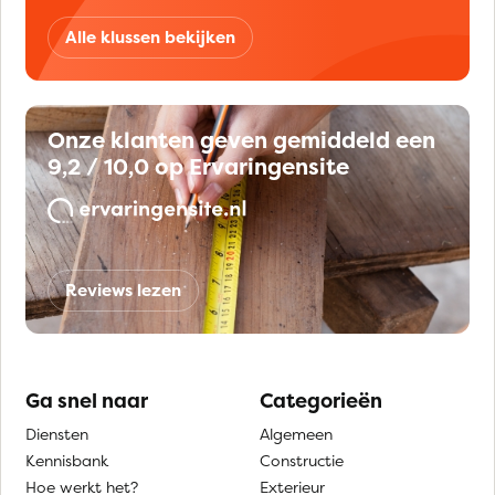
Alle klussen bekijken
Onze klanten geven gemiddeld een
9,2 / 10,0 op Ervaringensite
Reviews lezen
Ga snel naar
Categorieën
Diensten
Algemeen
Kennisbank
Constructie
Hoe werkt het?
Exterieur