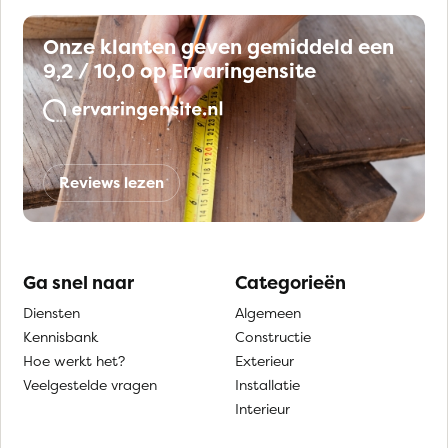
Onze klanten geven gemiddeld een
9,2 / 10,0 op Ervaringensite
Reviews lezen
Ga snel naar
Categorieën
Diensten
Algemeen
Kennisbank
Constructie
Hoe werkt het?
Exterieur
Veelgestelde vragen
Installatie
Interieur